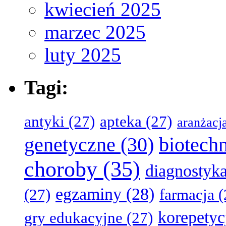
kwiecień 2025
marzec 2025
luty 2025
Tagi:
antyki
(27)
apteka
(27)
aranżacj
genetyczne
(30)
biotech
choroby
(35)
diagnostyk
egzaminy
(28)
(27)
farmacja
(
korepetyc
gry edukacyjne
(27)