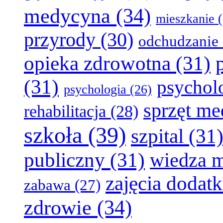
medycyna
(34)
mieszkanie
(
przyrody
(30)
odchudzanie
opieka zdrowotna
(31)
(31)
psychol
psychologia
(26)
sprzęt m
rehabilitacja
(28)
szkoła
(39)
szpital
(31
publiczny
(31)
wiedza 
zajęcia dodat
zabawa
(27)
zdrowie
(34)