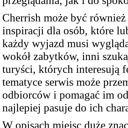
przeglądania, jak i do spoko
Cherrish może być równie
inspiracji dla osób, które l
każdy wyjazd musi wyglądać
wokół zabytków, inni szuka
turyści, których interesują 
tematyce serwis może prze
odbiorców i pomagać im odn
najlepiej pasuje do ich char
W opisach miejsc duże znac